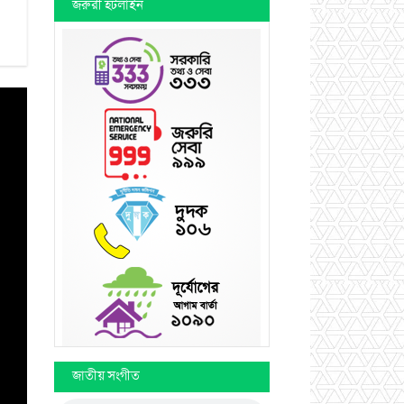
জরুরী হটলাইন
জাতীয় সংগীত